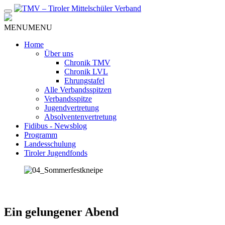
Zum
Inhalt
MENU
MENU
Home
Über uns
Chronik TMV
Chronik LVL
Ehrungstafel
Alle Verbandsspitzen
Verbandsspitze
Jugendvertretung
Absolventenvertretung
Fidibus - Newsblog
Programm
Landesschulung
Tiroler Jugendfonds
Ein gelungener Abend