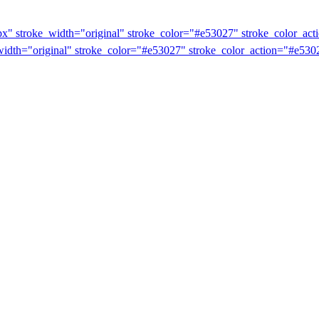
0px" stroke_width="original" stroke_color="#e53027" stroke_color_act
width="original" stroke_color="#e53027" stroke_color_action="#e5302