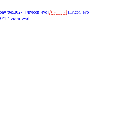
Artikel
ion="#e53027"][/livicon_evo]
[livicon_evo
7"][/livicon_evo]