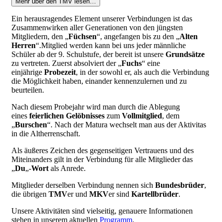
Mehr über den TMV lesen…
Ein herausragendes Element unserer Verbindungen ist das
Zusammenwirken aller Generationen von den jüngsten
Mitgliedern, den „
Füchsen
“, angefangen bis zu den „
Alten
Herren
“.Mitglied werden kann bei uns jeder männliche
Schüler ab der 9. Schulstufe, der bereit ist unsere
Grundsätze
zu vertreten. Zuerst absolviert der „
Fuchs
“ eine
einjährige
Probezeit
, in der sowohl er, als auch die Verbindung
die Möglichkeit haben, einander kennenzulernen und zu
beurteilen.
Nach diesem Probejahr wird man durch die Ablegung
eines
feierlichen Gelöbnisses
zum
Vollmitglied
, dem
„
Burschen
“. Nach der Matura wechselt man aus der Aktivitas
in die Altherrenschaft.
Als äußeres Zeichen des gegenseitigen Vertrauens und des
Miteinanders gilt in der Verbindung für alle Mitglieder das
„
Du
„-
Wort
als Anrede.
Mitglieder derselben Verbindung nennen sich
Bundesbrüder
,
die übrigen
TMV
er und
MKV
er sind
Kartellbrüder
.
Unsere Aktivitäten sind vielseitig, genauere Informationen
stehen in unserem aktuellen
Programm
.