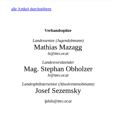
alle Artikel durchstöbern
Verbands
spitze
Landessenior (Jugendobmann)
Mathias Mazagg
lx@tmv.or.at
Landesvorsitzender
Mag. Stephan Obholzer
lv@tmv.or.at
Landesphilistersenior (Absolventenobmann)
Josef Sezemsky
lphilx@tmv.or.at