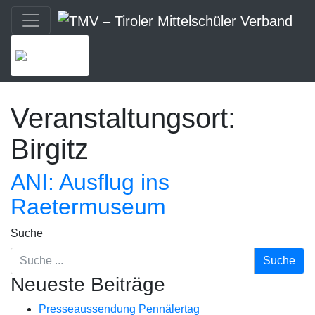
MENU
Veranstaltungsort:
Birgitz
ANI: Ausflug ins
Raetermuseum
Suche
Neueste Beiträge
Presseaussendung Pennälertag