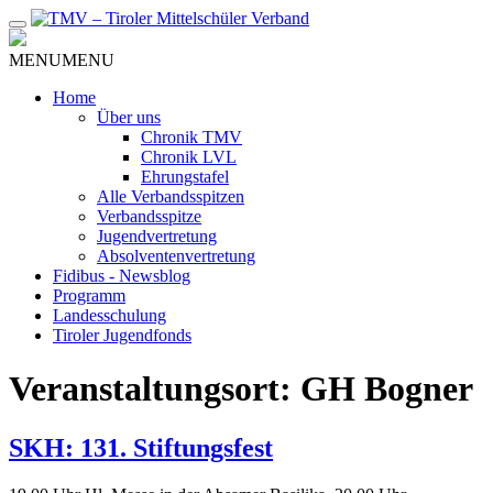
Zum
Inhalt
MENU
MENU
Home
Über uns
Chronik TMV
Chronik LVL
Ehrungstafel
Alle Verbandsspitzen
Verbandsspitze
Jugendvertretung
Absolventenvertretung
Fidibus - Newsblog
Programm
Landesschulung
Tiroler Jugendfonds
Veranstaltungsort:
GH Bogner
SKH: 131. Stiftungsfest