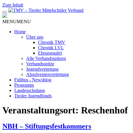
Zum Inhalt
MENU
MENU
Home
Über uns
Chronik TMV
Chronik LVL
Ehrungstafel
Alle Verbandsspitzen
Verbandsspitze
Jugendvertretung
Absolventenvertretung
Fidibus - Newsblog
Programm
Landesschulung
Tiroler Jugendfonds
Veranstaltungsort:
Reschenhof
NBH – Stiftungsfestkommers