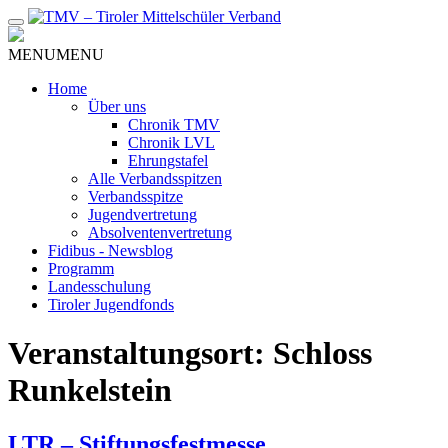
Zum
Inhalt
MENU
MENU
Home
Über uns
Chronik TMV
Chronik LVL
Ehrungstafel
Alle Verbandsspitzen
Verbandsspitze
Jugendvertretung
Absolventenvertretung
Fidibus - Newsblog
Programm
Landesschulung
Tiroler Jugendfonds
Veranstaltungsort:
Schloss
Runkelstein
LTR – Stiftungsfestmesse