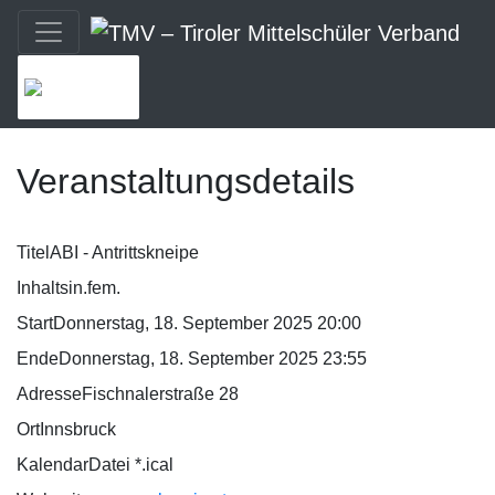
MENU
Veranstaltungsdetails
Titel
ABI - Antrittskneipe
Inhalt
sin.fem.
Start
Donnerstag, 18. September 2025 20:00
Ende
Donnerstag, 18. September 2025 23:55
Adresse
Fischnalerstraße 28
Ort
Innsbruck
KalendarDatei *.ical