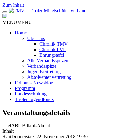
Zum Inhalt
MENU
MENU
Home
Über uns
Chronik TMV
Chronik LVL
Ehrungstafel
Alle Verbandsspitzen
Verbandsspitze
Jugendvertretung
Absolventenvertretung
Fidibus - Newsblog
Programm
Landesschulung
Tiroler Jugendfonds
Veranstaltungsdetails
Titel
ABI: Billard-Abend
Inhalt
Start
Donnerstag, 22. November 2018 19:30