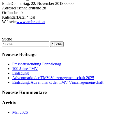
Ende
Donnerstag, 22. November 2018 00:00
Adresse
Fischnalerstraße 28
Ort
Innsbruck
KalendarDatei *.ical
Webseite
www.ambronia.at
Suche
Neueste Beiträge
Presseaussendung Pennälertag
100 Jahre TMV
Einladung
Adventmarkt der TMV-Vinzenzgemeinschaft 2025
Einladung: Adventmarkt der TMV-Vinzenzgemeinschaft
Neueste Kommentare
Archiv
Mai 2026