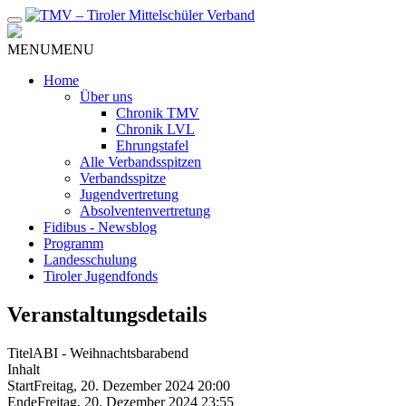
Zum
Inhalt
MENU
MENU
Home
Über uns
Chronik TMV
Chronik LVL
Ehrungstafel
Alle Verbandsspitzen
Verbandsspitze
Jugendvertretung
Absolventenvertretung
Fidibus - Newsblog
Programm
Landesschulung
Tiroler Jugendfonds
Veranstaltungsdetails
Titel
ABI - Weihnachtsbarabend
Inhalt
Start
Freitag, 20. Dezember 2024 20:00
Ende
Freitag, 20. Dezember 2024 23:55