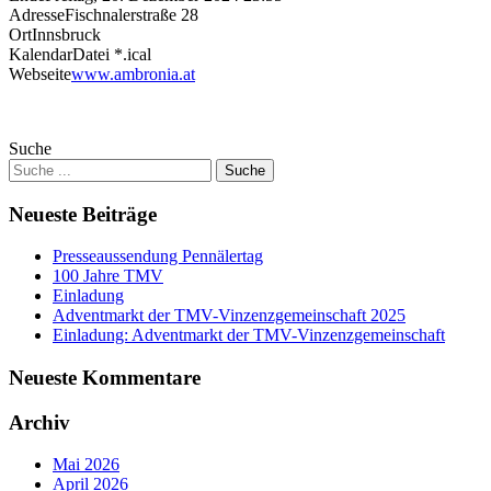
Adresse
Fischnalerstraße 28
Ort
Innsbruck
KalendarDatei *.ical
Webseite
www.ambronia.at
Suche
Neueste Beiträge
Presseaussendung Pennälertag
100 Jahre TMV
Einladung
Adventmarkt der TMV-Vinzenzgemeinschaft 2025
Einladung: Adventmarkt der TMV-Vinzenzgemeinschaft
Neueste Kommentare
Archiv
Mai 2026
April 2026