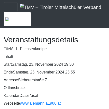
MENU
Veranstaltungsdetails
Titel
ALI - Fuchsenkneipe
Inhalt
Start
Samstag, 23. November 2024 19:30
Ende
Samstag, 23. November 2024 23:55
Adresse
Siebererstraße 7
Ort
Innsbruck
KalendarDatei *.ical
Webseite
www.alemannia1906.at