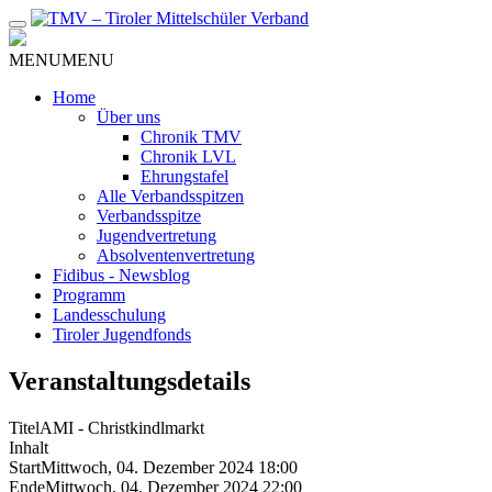
Zum
Inhalt
MENU
MENU
Home
Über uns
Chronik TMV
Chronik LVL
Ehrungstafel
Alle Verbandsspitzen
Verbandsspitze
Jugendvertretung
Absolventenvertretung
Fidibus - Newsblog
Programm
Landesschulung
Tiroler Jugendfonds
Veranstaltungsdetails
Titel
AMI - Christkindlmarkt
Inhalt
Start
Mittwoch, 04. Dezember 2024 18:00
Ende
Mittwoch, 04. Dezember 2024 22:00