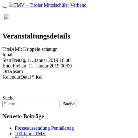
Zum
Inhalt
MENU
Veranstaltungsdetails
Titel
AMI: Krippele-schaugn
Inhalt
Start
Freitag, 11. Januar 2019 16:00
Ende
Freitag, 11. Januar 2019 00:00
Ort
Absam
KalendarDatei *.ical
Suche
Neueste Beiträge
Presseaussendung Pennälertag
100 Jahre TMV