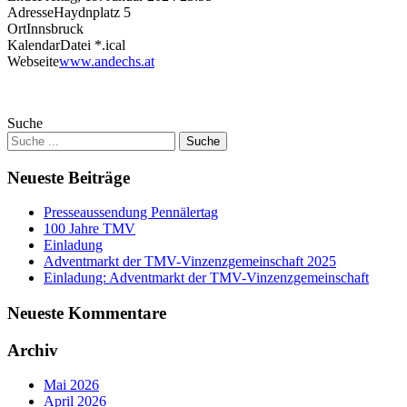
Adresse
Haydnplatz 5
Ort
Innsbruck
KalendarDatei *.ical
Webseite
www.andechs.at
Suche
Neueste Beiträge
Presseaussendung Pennälertag
100 Jahre TMV
Einladung
Adventmarkt der TMV-Vinzenzgemeinschaft 2025
Einladung: Adventmarkt der TMV-Vinzenzgemeinschaft
Neueste Kommentare
Archiv
Mai 2026
April 2026