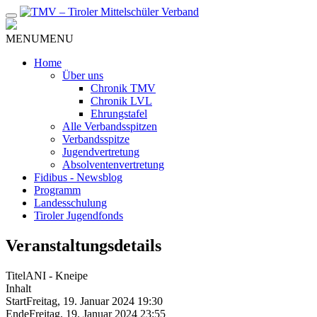
Zum
Inhalt
MENU
MENU
Home
Über uns
Chronik TMV
Chronik LVL
Ehrungstafel
Alle Verbandsspitzen
Verbandsspitze
Jugendvertretung
Absolventenvertretung
Fidibus - Newsblog
Programm
Landesschulung
Tiroler Jugendfonds
Veranstaltungsdetails
Titel
ANI - Kneipe
Inhalt
Start
Freitag, 19. Januar 2024 19:30
Ende
Freitag, 19. Januar 2024 23:55