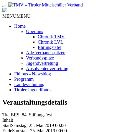
Zum
Inhalt
MENU
MENU
Home
Über uns
Chronik TMV
Chronik LVL
Ehrungstafel
Alle Verbandsspitzen
Verbandsspitze
Jugendvertretung
Absolventenvertretung
Fidibus - Newsblog
Programm
Landesschulung
Tiroler Jugendfonds
Veranstaltungsdetails
Titel
BES: 84. Stiftungsfest
Inhalt
Start
Samstag, 25. Mai 2019 00:00
Ende
Samstag, 25. Mai 2019 00:00