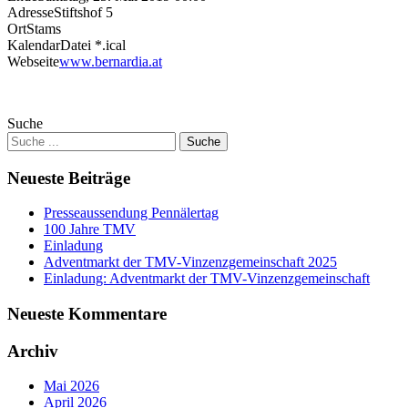
Adresse
Stiftshof 5
Ort
Stams
KalendarDatei *.ical
Webseite
www.bernardia.at
Suche
Neueste Beiträge
Presseaussendung Pennälertag
100 Jahre TMV
Einladung
Adventmarkt der TMV-Vinzenzgemeinschaft 2025
Einladung: Adventmarkt der TMV-Vinzenzgemeinschaft
Neueste Kommentare
Archiv
Mai 2026
April 2026