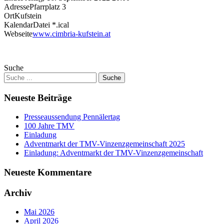
Adresse
Pfarrplatz 3
Ort
Kufstein
KalendarDatei *.ical
Webseite
www.cimbria-kufstein.at
Suche
Neueste Beiträge
Presseaussendung Pennälertag
100 Jahre TMV
Einladung
Adventmarkt der TMV-Vinzenzgemeinschaft 2025
Einladung: Adventmarkt der TMV-Vinzenzgemeinschaft
Neueste Kommentare
Archiv
Mai 2026
April 2026