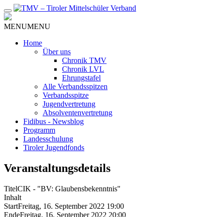
Zum
Inhalt
MENU
MENU
Home
Über uns
Chronik TMV
Chronik LVL
Ehrungstafel
Alle Verbandsspitzen
Verbandsspitze
Jugendvertretung
Absolventenvertretung
Fidibus - Newsblog
Programm
Landesschulung
Tiroler Jugendfonds
Veranstaltungsdetails
Titel
CIK - "BV: Glaubensbekenntnis"
Inhalt
Start
Freitag, 16. September 2022 19:00
Ende
Freitag, 16. September 2022 20:00