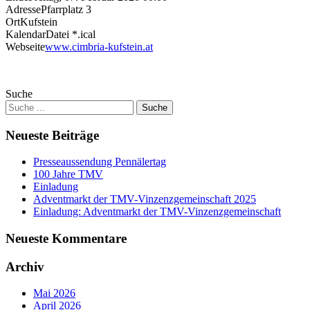
Adresse
Pfarrplatz 3
Ort
Kufstein
KalendarDatei *.ical
Webseite
www.cimbria-kufstein.at
Suche
Neueste Beiträge
Presseaussendung Pennälertag
100 Jahre TMV
Einladung
Adventmarkt der TMV-Vinzenzgemeinschaft 2025
Einladung: Adventmarkt der TMV-Vinzenzgemeinschaft
Neueste Kommentare
Archiv
Mai 2026
April 2026