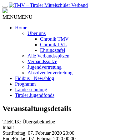
Zum
Inhalt
MENU
MENU
Home
Über uns
Chronik TMV
Chronik LVL
Ehrungstafel
Alle Verbandsspitzen
Verbandsspitze
Jugendvertretung
Absolventenvertretung
Fidibus - Newsblog
Programm
Landesschulung
Tiroler Jugendfonds
Veranstaltungsdetails
Titel
CIK: Übergabekneipe
Inhalt
Start
Freitag, 07. Februar 2020 20:00
Ende
Freitag, 07. Februar 2020 00:00