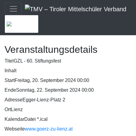
MENU
Veranstaltungsdetails
Titel
GZL - 60. Stiftungsfest
Inhalt
Start
Freitag, 20. September 2024 00:00
Ende
Sonntag, 22. September 2024 00:00
Adresse
Egger-Lienz-Platz 2
Ort
Lienz
KalendarDatei *.ical
Webseite
www.goerz-zu-lienz.at