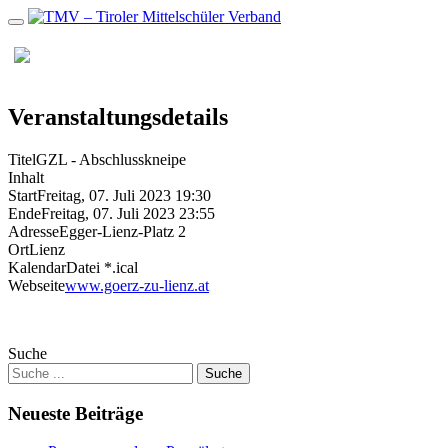
Zum
Inhalt
MENU
Veranstaltungsdetails
Titel
GZL - Abschlusskneipe
Inhalt
Start
Freitag, 07. Juli 2023 19:30
Ende
Freitag, 07. Juli 2023 23:55
Adresse
Egger-Lienz-Platz 2
Ort
Lienz
KalendarDatei *.ical
Webseite
www.goerz-zu-lienz.at
Suche
Neueste Beiträge