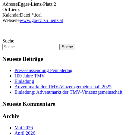
Adresse
Egger-Lienz-Platz 2
Ort
Lienz
KalendarDatei *.ical
Webseite
www.goerz-zu-lienz.at
Suche
Neueste Beiträge
Presseaussendung Pennälertag
100 Jahre TMV
Einladung
Adventmarkt der TMV-Vinzenzgemeinschaft 2025
Einladung: Adventmarkt der TMV-Vinzenzgemeinschaft
Neueste Kommentare
Archiv
Mai 2026
April 2026