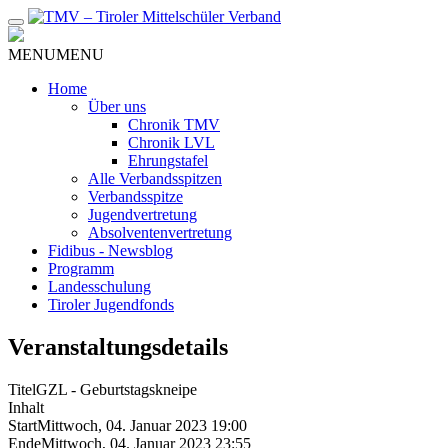
Zum
Inhalt
MENU
MENU
Home
Über uns
Chronik TMV
Chronik LVL
Ehrungstafel
Alle Verbandsspitzen
Verbandsspitze
Jugendvertretung
Absolventenvertretung
Fidibus - Newsblog
Programm
Landesschulung
Tiroler Jugendfonds
Veranstaltungsdetails
Titel
GZL - Geburtstagskneipe
Inhalt
Start
Mittwoch, 04. Januar 2023 19:00
Ende
Mittwoch, 04. Januar 2023 23:55