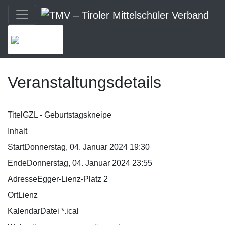
MENU
Veranstaltungsdetails
Titel
GZL - Geburtstagskneipe
Inhalt
Start
Donnerstag, 04. Januar 2024 19:30
Ende
Donnerstag, 04. Januar 2024 23:55
Adresse
Egger-Lienz-Platz 2
Ort
Lienz
KalendarDatei *.ical