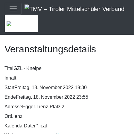
MENU
Veranstaltungsdetails
Titel
GZL - Kneipe
Inhalt
Start
Freitag, 18. November 2022 19:30
Ende
Freitag, 18. November 2022 23:55
Adresse
Egger-Lienz-Platz 2
Ort
Lienz
KalendarDatei *.ical