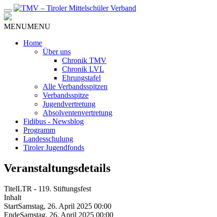
Zum
Inhalt
MENU
MENU
Home
Über uns
Chronik TMV
Chronik LVL
Ehrungstafel
Alle Verbandsspitzen
Verbandsspitze
Jugendvertretung
Absolventenvertretung
Fidibus - Newsblog
Programm
Landesschulung
Tiroler Jugendfonds
Veranstaltungsdetails
Titel
LTR - 119. Stiftungsfest
Inhalt
Start
Samstag, 26. April 2025 00:00
Ende
Samstag, 26. April 2025 00:00