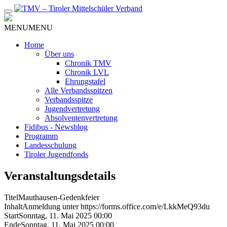
Zum
Inhalt
MENU
MENU
Home
Über uns
Chronik TMV
Chronik LVL
Ehrungstafel
Alle Verbandsspitzen
Verbandsspitze
Jugendvertretung
Absolventenvertretung
Fidibus - Newsblog
Programm
Landesschulung
Tiroler Jugendfonds
Veranstaltungsdetails
Titel
Mauthausen-Gedenkfeier
Inhalt
Anmeldung unter https://forms.office.com/e/LkkMeQ93du
Start
Sonntag, 11. Mai 2025 00:00
Ende
Sonntag, 11. Mai 2025 00:00