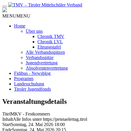
Zum
Inhalt
MENU
MENU
Home
Über uns
Chronik TMV
Chronik LVL
Ehrungstafel
Alle Verbandsspitzen
Verbandsspitze
Jugendvertretung
Absolventenvertretung
Fidibus - Newsblog
Programm
Landesschulung
Tiroler Jugendfonds
Veranstaltungsdetails
Titel
MKV - Festkommers
Inhalt
Alle Infos unter https://pennaelertag.tirol
Start
Sonntag, 24. Mai 2026 18:00
Ende
Sonntag, 24. Mai 2026 20:15