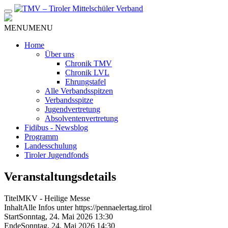
Zum
Inhalt
MENU
MENU
Home
Über uns
Chronik TMV
Chronik LVL
Ehrungstafel
Alle Verbandsspitzen
Verbandsspitze
Jugendvertretung
Absolventenvertretung
Fidibus - Newsblog
Programm
Landesschulung
Tiroler Jugendfonds
Veranstaltungsdetails
Titel
MKV - Heilige Messe
Inhalt
Alle Infos unter https://pennaelertag.tirol
Start
Sonntag, 24. Mai 2026 13:30
Ende
Sonntag, 24. Mai 2026 14:30