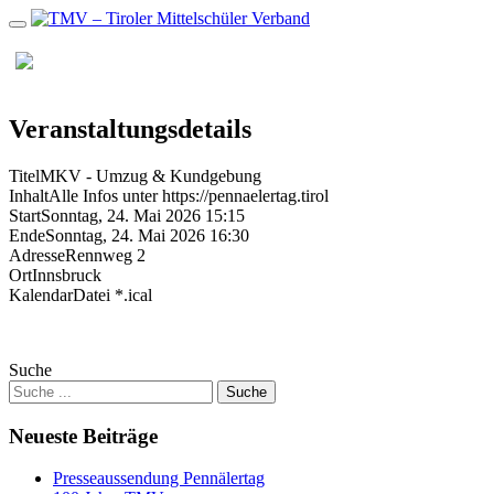
Zum
Inhalt
MENU
Veranstaltungsdetails
Titel
MKV - Umzug & Kundgebung
Inhalt
Alle Infos unter https://pennaelertag.tirol
Start
Sonntag, 24. Mai 2026 15:15
Ende
Sonntag, 24. Mai 2026 16:30
Adresse
Rennweg 2
Ort
Innsbruck
KalendarDatei *.ical
Suche
Neueste Beiträge
Presseaussendung Pennälertag