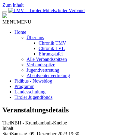
Zum Inhalt
MENU
MENU
Home
Über uns
Chronik TMV
Chronik LVL
Ehrungstafel
Alle Verbandsspitzen
Verbandsspitze
Jugendvertretung
Absolventenvertretung
Fidibus - Newsblog
Programm
Landesschulung
Tiroler Jugendfonds
Veranstaltungsdetails
Titel
NBH - Krambambuli-Kneipe
Inhalt
Start
Samstag, 09. Dezember 2023 19:30