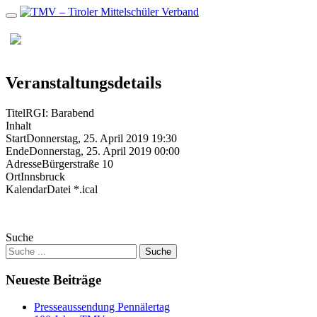
Zum
Inhalt
MENU
Veranstaltungsdetails
Titel
RGI: Barabend
Inhalt
Start
Donnerstag, 25. April 2019 19:30
Ende
Donnerstag, 25. April 2019 00:00
Adresse
Bürgerstraße 10
Ort
Innsbruck
KalendarDatei *.ical
Suche
Neueste Beiträge
Presseaussendung Pennälertag