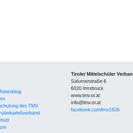
Tiroler Mittelschüler Verba
Salurnerstraße 6
6020 Innsbruck
 Newsblog
www.tmv.or.at
mm
info@tmv.or.at
schulung des TMV
facebook.com/tmv1926
hüler
kartellverband
hutz
sum