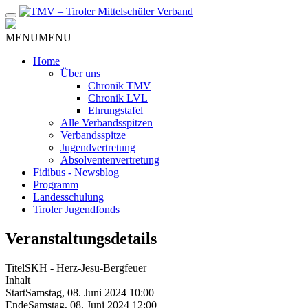
Zum
Inhalt
MENU
MENU
Home
Über uns
Chronik TMV
Chronik LVL
Ehrungstafel
Alle Verbandsspitzen
Verbandsspitze
Jugendvertretung
Absolventenvertretung
Fidibus - Newsblog
Programm
Landesschulung
Tiroler Jugendfonds
Veranstaltungsdetails
Titel
SKH - Herz-Jesu-Bergfeuer
Inhalt
Start
Samstag, 08. Juni 2024 10:00
Ende
Samstag, 08. Juni 2024 12:00