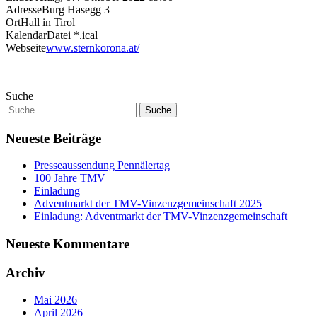
Adresse
Burg Hasegg 3
Ort
Hall in Tirol
KalendarDatei *.ical
Webseite
www.sternkorona.at/
Suche
Neueste Beiträge
Presseaussendung Pennälertag
100 Jahre TMV
Einladung
Adventmarkt der TMV-Vinzenzgemeinschaft 2025
Einladung: Adventmarkt der TMV-Vinzenzgemeinschaft
Neueste Kommentare
Archiv
Mai 2026
April 2026