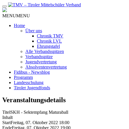
Zum
Inhalt
MENU
MENU
Home
Über uns
Chronik TMV
Chronik LVL
Ehrungstafel
Alle Verbandsspitzen
Verbandsspitze
Jugendvertretung
Absolventenvertretung
Fidibus - Newsblog
Programm
Landesschulung
Tiroler Jugendfonds
Veranstaltungsdetails
Titel
SKH - Sektempfang Maturaball
Inhalt
Start
Freitag, 07. Oktober 2022 18:00
Ende
Freitag, 07. Oktober 2022 19:00