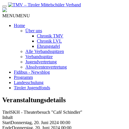
Zum
Inhalt
MENU
MENU
Home
Über uns
Chronik TMV
Chronik LVL
Ehrungstafel
Alle Verbandsspitzen
Verbandsspitze
Jugendvertretung
Absolventenvertretung
Fidibus - Newsblog
Programm
Landesschulung
Tiroler Jugendfonds
Veranstaltungsdetails
Titel
SKH - Theaterbesuch "Café Schindler"
Inhalt
Start
Donnerstag, 20. Juni 2024 00:00
Ende
Donnerstag, 20. Juni 2024 00:00