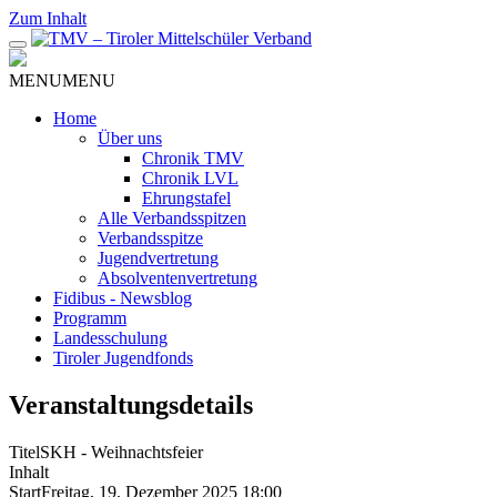
Zum Inhalt
MENU
MENU
Home
Über uns
Chronik TMV
Chronik LVL
Ehrungstafel
Alle Verbandsspitzen
Verbandsspitze
Jugendvertretung
Absolventenvertretung
Fidibus - Newsblog
Programm
Landesschulung
Tiroler Jugendfonds
Veranstaltungsdetails
Titel
SKH - Weihnachtsfeier
Inhalt
Start
Freitag, 19. Dezember 2025 18:00