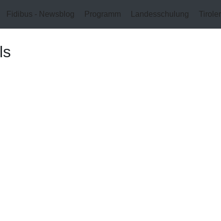
Fidibus - Newsblog
Programm
Landesschulung
Tirole
ls