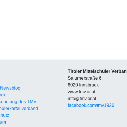
Tiroler Mittelschüler Verba
Salurnerstraße 6
6020 Innsbruck
 Newsblog
www.tmv.or.at
mm
info@tmv.or.at
schulung des TMV
facebook.com/tmv1926
hüler
kartellverband
hutz
sum