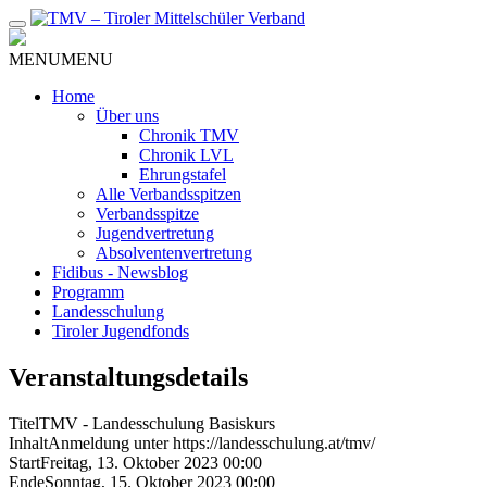
Zum
Inhalt
MENU
MENU
Home
Über uns
Chronik TMV
Chronik LVL
Ehrungstafel
Alle Verbandsspitzen
Verbandsspitze
Jugendvertretung
Absolventenvertretung
Fidibus - Newsblog
Programm
Landesschulung
Tiroler Jugendfonds
Veranstaltungsdetails
Titel
TMV - Landesschulung Basiskurs
Inhalt
Anmeldung unter https://landesschulung.at/tmv/
Start
Freitag, 13. Oktober 2023 00:00
Ende
Sonntag, 15. Oktober 2023 00:00