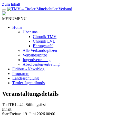
Zum Inhalt
MENU
MENU
Home
Über uns
Chronik TMV
Chronik LVL
Ehrungstafel
Alle Verbandsspitzen
Verbandsspitze
Jugendvertretung
Absolventenvertretung
Fidibus - Newsblog
Programm
Landesschulung
Tiroler Jugendfonds
Veranstaltungsdetails
Titel
TRJ - 42. Stiftungsfest
Inhalt
Start
Freitag, 19. Juni 2026 00:00