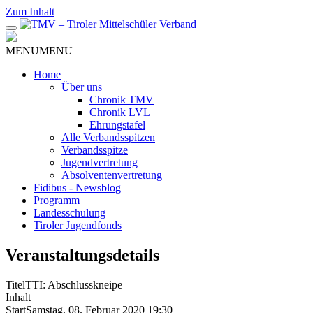
Zum Inhalt
MENU
MENU
Home
Über uns
Chronik TMV
Chronik LVL
Ehrungstafel
Alle Verbandsspitzen
Verbandsspitze
Jugendvertretung
Absolventenvertretung
Fidibus - Newsblog
Programm
Landesschulung
Tiroler Jugendfonds
Veranstaltungsdetails
Titel
TTI: Abschlusskneipe
Inhalt
Start
Samstag, 08. Februar 2020 19:30