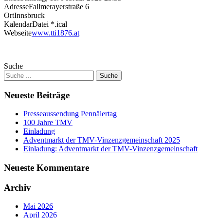
Adresse
Fallmerayerstraße 6
Ort
Innsbruck
KalendarDatei *.ical
Webseite
www.tti1876.at
Suche
Neueste Beiträge
Presseaussendung Pennälertag
100 Jahre TMV
Einladung
Adventmarkt der TMV-Vinzenzgemeinschaft 2025
Einladung: Adventmarkt der TMV-Vinzenzgemeinschaft
Neueste Kommentare
Archiv
Mai 2026
April 2026