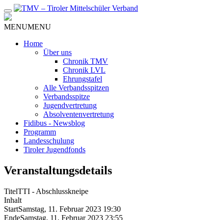
Zum
Inhalt
MENU
MENU
Home
Über uns
Chronik TMV
Chronik LVL
Ehrungstafel
Alle Verbandsspitzen
Verbandsspitze
Jugendvertretung
Absolventenvertretung
Fidibus - Newsblog
Programm
Landesschulung
Tiroler Jugendfonds
Veranstaltungsdetails
Titel
TTI - Abschlusskneipe
Inhalt
Start
Samstag, 11. Februar 2023 19:30
Ende
Samstag, 11. Februar 2023 23:55