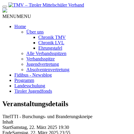
Zum
Inhalt
MENU
MENU
Home
Über uns
Chronik TMV
Chronik LVL
Ehrungstafel
Alle Verbandsspitzen
Verbandsspitze
Jugendvertretung
Absolventenvertretung
Fidibus - Newsblog
Programm
Landesschulung
Tiroler Jugendfonds
Veranstaltungsdetails
Titel
TTI - Burschungs- und Branderungskneipe
Inhalt
Start
Samstag, 22. März 2025 19:30
Ende
Samstag, 22. März 2025 23:55