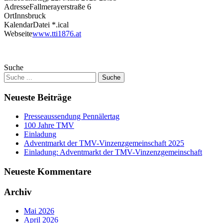
Adresse
Fallmerayerstraße 6
Ort
Innsbruck
KalendarDatei *.ical
Webseite
www.tti1876.at
Suche
Neueste Beiträge
Presseaussendung Pennälertag
100 Jahre TMV
Einladung
Adventmarkt der TMV-Vinzenzgemeinschaft 2025
Einladung: Adventmarkt der TMV-Vinzenzgemeinschaft
Neueste Kommentare
Archiv
Mai 2026
April 2026