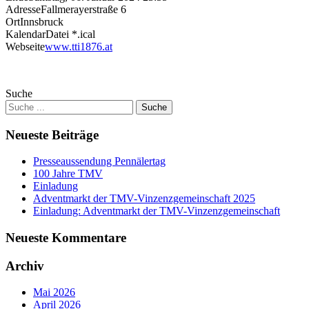
Adresse
Fallmerayerstraße 6
Ort
Innsbruck
KalendarDatei *.ical
Webseite
www.tti1876.at
Suche
Neueste Beiträge
Presseaussendung Pennälertag
100 Jahre TMV
Einladung
Adventmarkt der TMV-Vinzenzgemeinschaft 2025
Einladung: Adventmarkt der TMV-Vinzenzgemeinschaft
Neueste Kommentare
Archiv
Mai 2026
April 2026