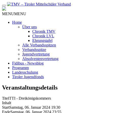
Zum
Inhalt
MENU
MENU
Home
Über uns
Chronik TMV
Chronik LVL
Ehrungstafel
Alle Verbandsspitzen
Verbandsspitze
Jugendvertretung
Absolventenvertretung
Fidibus - Newsblog
Programm
Landesschulung
Tiroler Jugendfonds
Veranstaltungsdetails
Titel
TTI - Dreikönigskommers
Inhalt
Start
Samstag, 06. Januar 2024 19:30
Ende
Samstag, 06. Januar 2024 23:55