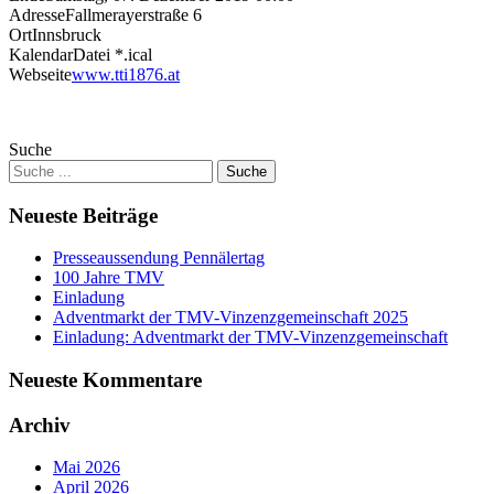
Adresse
Fallmerayerstraße 6
Ort
Innsbruck
KalendarDatei *.ical
Webseite
www.tti1876.at
Suche
Neueste Beiträge
Presseaussendung Pennälertag
100 Jahre TMV
Einladung
Adventmarkt der TMV-Vinzenzgemeinschaft 2025
Einladung: Adventmarkt der TMV-Vinzenzgemeinschaft
Neueste Kommentare
Archiv
Mai 2026
April 2026