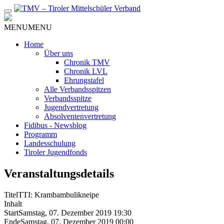
Zum
Inhalt
MENU
MENU
Home
Über uns
Chronik TMV
Chronik LVL
Ehrungstafel
Alle Verbandsspitzen
Verbandsspitze
Jugendvertretung
Absolventenvertretung
Fidibus - Newsblog
Programm
Landesschulung
Tiroler Jugendfonds
Veranstaltungsdetails
Titel
TTI: Krambambulikneipe
Inhalt
Start
Samstag, 07. Dezember 2019 19:30
Ende
Samstag, 07. Dezember 2019 00:00