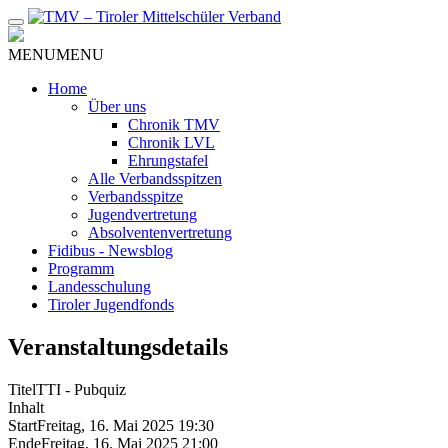
Zum
Inhalt
MENU
MENU
Home
Über uns
Chronik TMV
Chronik LVL
Ehrungstafel
Alle Verbandsspitzen
Verbandsspitze
Jugendvertretung
Absolventenvertretung
Fidibus - Newsblog
Programm
Landesschulung
Tiroler Jugendfonds
Veranstaltungsdetails
Titel
TTI - Pubquiz
Inhalt
Start
Freitag, 16. Mai 2025 19:30
Ende
Freitag, 16. Mai 2025 21:00