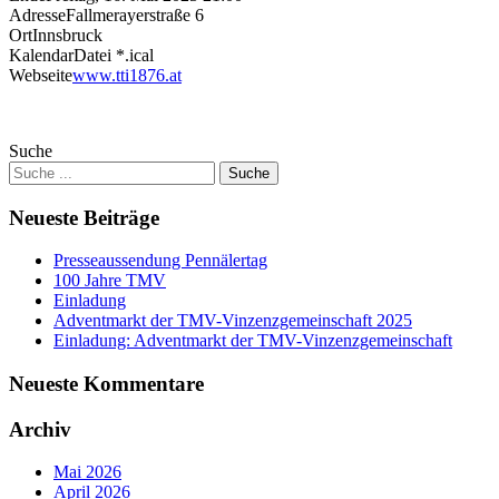
Adresse
Fallmerayerstraße 6
Ort
Innsbruck
KalendarDatei *.ical
Webseite
www.tti1876.at
Suche
Neueste Beiträge
Presseaussendung Pennälertag
100 Jahre TMV
Einladung
Adventmarkt der TMV-Vinzenzgemeinschaft 2025
Einladung: Adventmarkt der TMV-Vinzenzgemeinschaft
Neueste Kommentare
Archiv
Mai 2026
April 2026