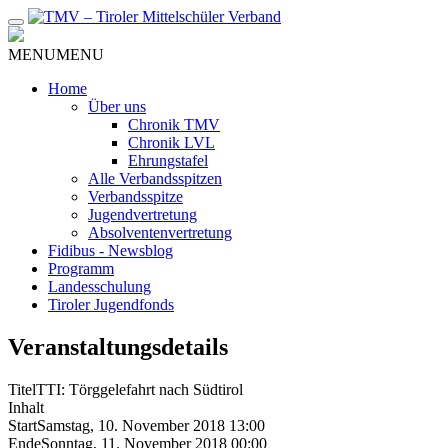
Zum
Inhalt
MENU
MENU
Home
Über uns
Chronik TMV
Chronik LVL
Ehrungstafel
Alle Verbandsspitzen
Verbandsspitze
Jugendvertretung
Absolventenvertretung
Fidibus - Newsblog
Programm
Landesschulung
Tiroler Jugendfonds
Veranstaltungsdetails
Titel
TTI: Törggelefahrt nach Südtirol
Inhalt
Start
Samstag, 10. November 2018 13:00
Ende
Sonntag, 11. November 2018 00:00