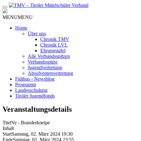
Zum
Inhalt
MENU
MENU
Home
Über uns
Chronik TMV
Chronik LVL
Ehrungstafel
Alle Verbandsspitzen
Verbandsspitze
Jugendvertretung
Absolventenvertretung
Fidibus - Newsblog
Programm
Landesschulung
Tiroler Jugendfonds
Veranstaltungsdetails
Titel
Ve - Branderkneipe
Inhalt
Start
Samstag, 02. März 2024 19:30
Ende
Samstag, 02. März 2024 23:55