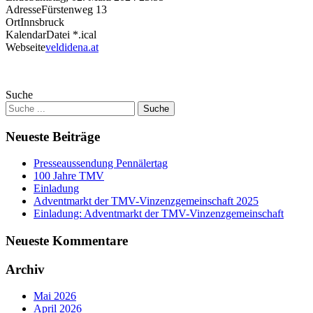
Adresse
Fürstenweg 13
Ort
Innsbruck
KalendarDatei *.ical
Webseite
veldidena.at
Suche
Neueste Beiträge
Presseaussendung Pennälertag
100 Jahre TMV
Einladung
Adventmarkt der TMV-Vinzenzgemeinschaft 2025
Einladung: Adventmarkt der TMV-Vinzenzgemeinschaft
Neueste Kommentare
Archiv
Mai 2026
April 2026