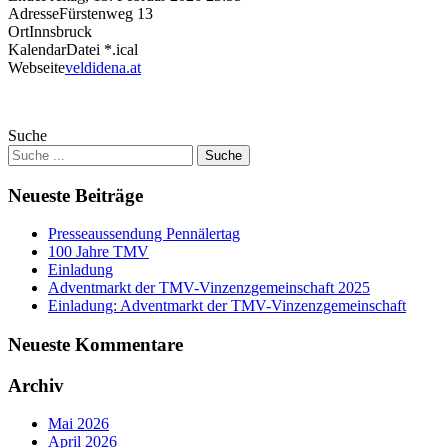
Adresse
Fürstenweg 13
Ort
Innsbruck
KalendarDatei *.ical
Webseite
veldidena.at
Suche
Neueste Beiträge
Presseaussendung Pennälertag
100 Jahre TMV
Einladung
Adventmarkt der TMV-Vinzenzgemeinschaft 2025
Einladung: Adventmarkt der TMV-Vinzenzgemeinschaft
Neueste Kommentare
Archiv
Mai 2026
April 2026