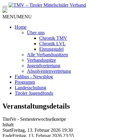
Zum
Inhalt
MENU
MENU
Home
Über uns
Chronik TMV
Chronik LVL
Ehrungstafel
Alle Verbandsspitzen
Verbandsspitze
Jugendvertretung
Absolventenvertretung
Fidibus - Newsblog
Programm
Landesschulung
Tiroler Jugendfonds
Veranstaltungsdetails
Titel
Ve - Semesterwechselkneipe
Inhalt
Start
Freitag, 13. Februar 2026 19:30
Ende
Freitag, 13. Februar 2026 23:55