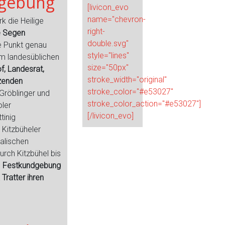
dgebung
[livicon_evo
name="chevron-
k die Heilige
right-
e Segen
double.svg"
ie Punkt genau
style="lines"
um landesüblichen
size="50px"
f, Landesrat,
stroke_width="original"
tzenden
stroke_color="#e53027"
Gröblinger und
stroke_color_action="#e53027"]
ler
[/livicon_evo]
tinig
 Kitzbüheler
kalischen
urch Kitzbühel bis
e
Festkundgebung
 Tratter ihren