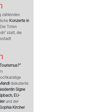
m
ng zählenden
liche
Konzerte in
„Die Toten
n“ statt, die
sstadt
n
 Tourismus?“
am
ochkarätige
Mandl
diskutierte
sidentin Signe
lpbach, EU-
ler
und der
Sophia Kircher
.