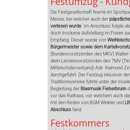
Festumzug - Kun
Die Festgesellschaft feierte im Sportpar
Messe, bei welcher auch der
päpstlich
verlesen wurde
. Im Anschluss folgte d
doch trockene Aufstellung im Freien z
Empfang. Dieser wurde von
Weihbischo
Bürgermeister sowie dem Kartellvorsi
(Bundesvorsitzenden des MKV) Walter 
dem Landesvorsitzenden des TMV (Tiro
Mittelschülerverband) Adir. Raimund Zet
durchgeführt. Der Festzug inklusiver der
Traditionsvereine führte unter der musi
Begleitung der
Blasmusik Fieberbrunn
d
vor das Rathaus, vor welchem auch di
mit den Reden von BGM Winkler und
LR
Abschluss
fand.
Festkommers