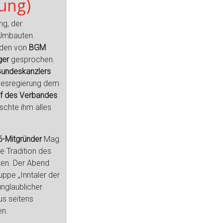
tung)
ng, der
 Umbauten
den von
BGM
ger
gesprochen.
Bundeskanzlers
esregierung dem
f des Verbandes
schte ihm alles
6-Mitgründer
Mag.
ie Tradition des
lten. Der Abend
uppe „Inntaler der
unglaublicher
s seitens
en.