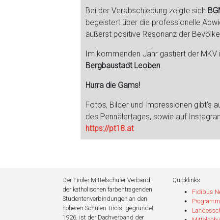
Bei der Verabschiedung zeigte sich
BGM
begeistert über die professionelle Abwi
äußerst positive Resonanz der Bevölke
Im kommenden Jahr gastiert der MKV in
Bergbaustadt Leoben
.
Hurra die Gams!
Fotos, Bilder und Impressionen gibt's a
des Pennälertages, sowie auf Instagr
https://pt18.at
Der Tiroler Mittelschüler Verband
Quicklinks
der katholischen farbentragenden
Fidibus 
Studentenverbindungen an den
Programm
höheren Schulen Tirols, gegründet
Landessc
1926, ist der Dachverband der
Mittelschü