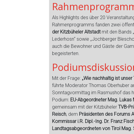
Rahmenprogram
Als Highlights des über 20 Veranstaltu
Rahmenprogramms fanden zwei öffent
der Kitzbüheler Altstadt
mit den Bands 
Lederhosn“ sowie „Jochberger Bleschod
auch die Bewohner und Gäste der Gam
begeisterten.
Podiumsdiskussio
Mit der Frage:
„Wie nachhaltig ist unser
führte Moderator Thomas Oberhuber 
Sonntagvormittag im Rasmushof das h
Podium:
EU-Abgeordneter Mag. Lukas 
gemeinsam mit der Kitzbüheler
TVB-Prä
Reisch
, dem
Präsidenten des Forums A
Kommissar i.R. Dipl.-Ing. Dr. Franz Fisch
Landtagsabgeordneten von Tirol Mag. 