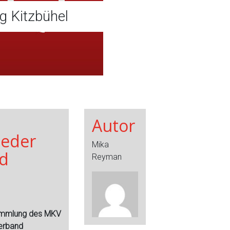
g Kitzbühel
Autor
ieder
Mika
nd
Reyman
ammlung des MKV
verband