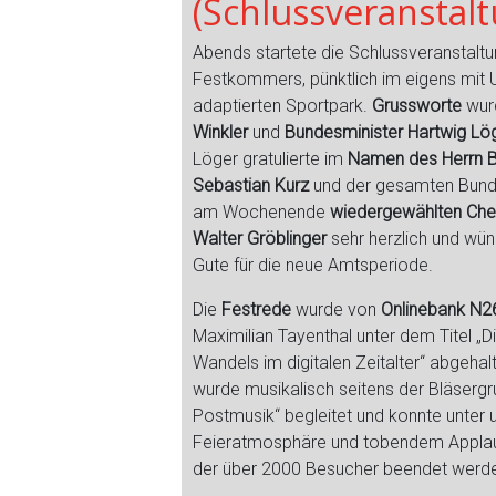
(Schlussveranstal
Abends startete die Schlussveranstaltu
Festkommers, pünktlich im eigens mit
adaptierten Sportpark.
Grussworte
wur
Winkler
und
Bundesminister Hartwig Lö
Löger gratulierte im
Namen des Herrn 
Sebastian Kurz
und der gesamten Bund
am Wochenende
wiedergewählten Che
Walter Gröblinger
sehr herzlich und wün
Gute für die neue Amtsperiode.
Die
Festrede
wurde von
Onlinebank N2
Maximilian Tayenthal unter dem Titel „D
Wandels im digitalen Zeitalter“ abgeha
wurde musikalisch seitens der Bläsergr
Postmusik“ begleitet und konnte unter 
Feieratmosphäre und tobendem Applau
der über 2000 Besucher beendet werd