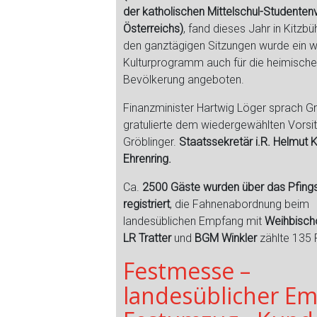
der katholischen Mittelschul-Studente
Österreichs)
, fand dieses Jahr in Kitzbü
den ganztägigen Sitzungen wurde ein w
Kulturprogramm auch für die heimisch
Bevölkerung angeboten.
Finanzminister Hartwig Löger sprach G
gratulierte dem wiedergewählten Vorsi
Gröblinger.
Staatssekretär i.R. Helmut 
Ehrenring.
Ca.
2500 Gäste wurden über das Pfin
registriert
, die Fahnenabordnung beim
landesüblichen Empfang mit
Weihbisch
LR Tratter
und
BGM Winkler
zählte 135 
Festmesse –
landesüblicher Em