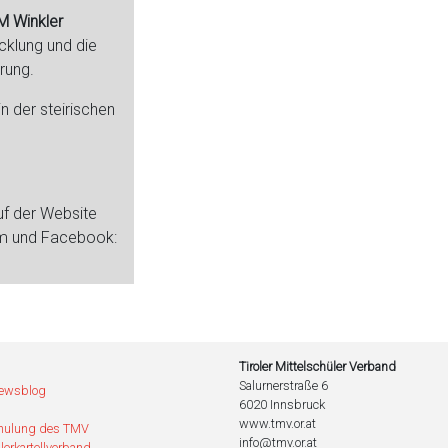
 Winkler
cklung und die
rung.
 der steirischen
uf der Website
am und Facebook:
Tiroler Mittelschüler Verband
Salurnerstraße 6
Newsblog
6020 Innsbruck
www.tmv.or.at
hulung des TMV
info@tmv.or.at
ler
kartellverband