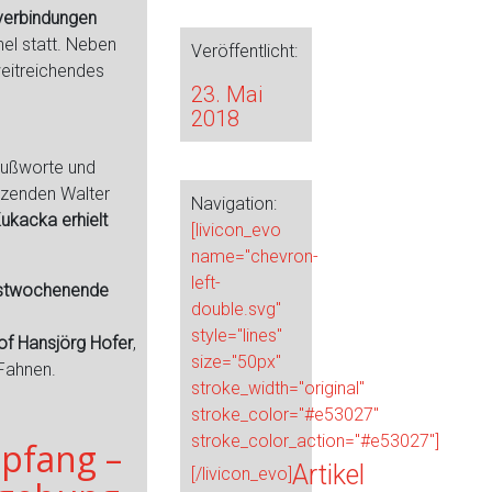
nverbindungen
hel statt. Neben
Veröffentlicht:
eitreichendes
23. Mai
e
2018
rußworte und
tzenden Walter
Navigation:
Kukacka erhielt
[livicon_evo
name="chevron-
left-
gstwochenende
double.svg"
style="lines"
of Hansjörg Hofer
,
size="50px"
Fahnen.
stroke_width="original"
stroke_color="#e53027"
stroke_color_action="#e53027"]
pfang –
Artikel
[/livicon_evo]